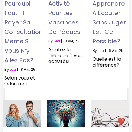
Pourquoi
Activité
Apprendre
Faut-Il
Pour Les
À Écouter
Payer Sa
Vacances
Sans Juger
Consultation
De Pâques
Est-Ce
Même Si
Possible?
By
Lea
|
18
Avr, 25
Ajoutez la
Vous N’y
By
Lea
|
16
Avr, 25
thérapie à vos
Quelle est la
Allez Pas?
activités!
différence?
By
Lea
|
18
Avr, 25
Selon vous et
selon moi.